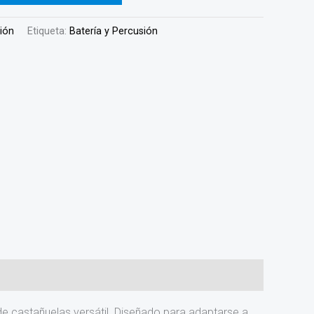
sión
Etiqueta:
Batería y Percusión
e castañuelas versátil. Diseñado para adaptarse a