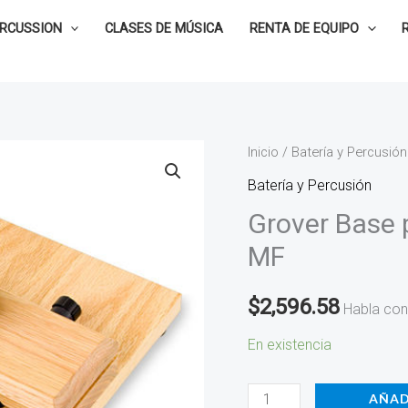
ERCUSSION
CLASES DE MÚSICA
RENTA DE EQUIPO
Grover
Inicio
/
Batería y Percusión
Base
Batería y Percusión
para
Grover Base
Castañuelas
MF
-
GWC-
$
2,596.58
Habla con
MF
cantidad
En existencia
AÑAD