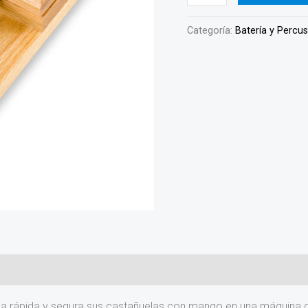
Categoría:
Batería y Percu
a rápida y segura sus castañuelas con mango en una máquina d