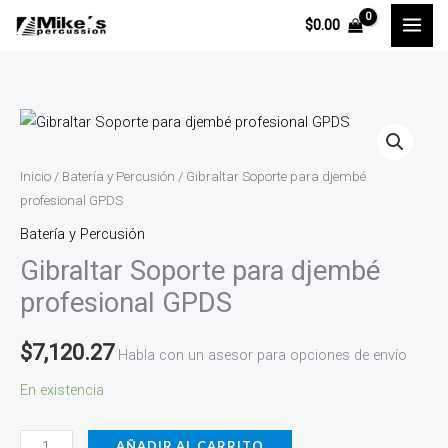
Ir
$
0.00
al
contenido
Gibraltar
Soporte
para
Inicio
/
Batería y Percusión
/ Gibraltar Soporte para djembé
djembé
profesional GPDS
profesional
Batería y Percusión
GPDS
Gibraltar Soporte para djembé
cantidad
profesional GPDS
$
7,120.27
Habla con un asesor para opciones de envío
En existencia
AÑADIR AL CARRITO