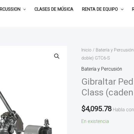
ERCUSSION
CLASES DE MÚSICA
RENTA DE EQUIPO
Gibraltar
Inicio
/
Batería y Percusión
doble) GTC6-S
Pedal
de
Batería y Percusión
bombo
Gibraltar Ped
individual
Class (caden
Tour
Class
$
4,095.78
Habla con
(cadena
doble)
En existencia
GTC6-