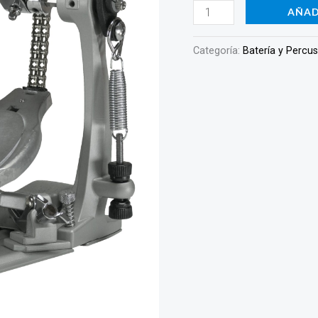
S
AÑAD
cantidad
Categoría:
Batería y Percu