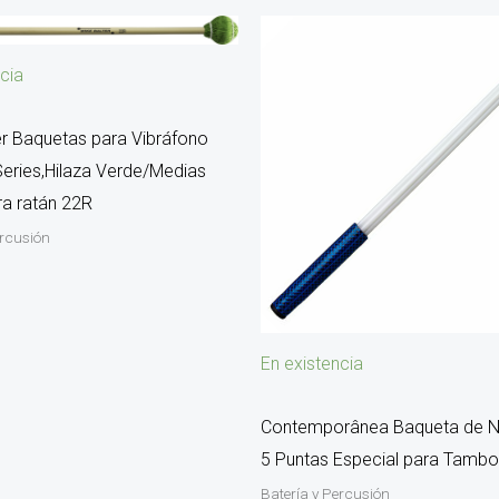
cia
er Baquetas para Vibráfono
Series,Hilaza Verde/Medias
ra ratán 22R
ercusión
En existencia
Contemporânea Baqueta de N
5 Puntas Especial para Tamb
Batería y Percusión