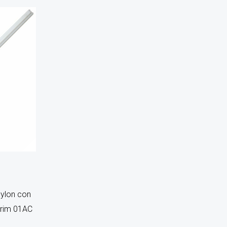
ylon con
orim 01AC