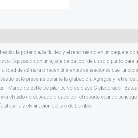
el estilo, la potencia, la fluidez y el rendimiento en un paquet
curvo. Equipado con un ajuste de batidor de un solo punto para 
 unidad de cámara ofrecen diferentes sensaciones que funciona
o deseado esté presente durante la grabación. Agregue y retire l
uyen · Marco de estilo de pilar curvo de clase G elaborado · Batea
imina el ruido no deseado creado por el resorte cuando se jueg
fácil suma y eliminación del aro de bombo