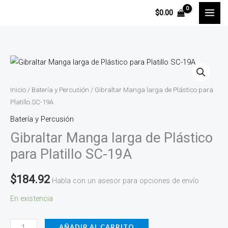
Ir
$
0.00
al
contenido
Gibraltar
Manga
larga
Inicio
/
Batería y Percusión
/ Gibraltar Manga larga de Plástico para
de
Platillo SC-19A
Plástico
Batería y Percusión
para
Gibraltar Manga larga de Plástico
Platillo
para Platillo SC-19A
SC-
19A
$
184.92
Habla con un asesor para opciones de envío
cantidad
En existencia
AÑADIR AL CARRITO