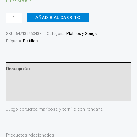
En existencia
AÑADIR AL CARRITO
SKU:
647139460437
Categoría:
Platillos y Gongs
Etiqueta:
Platillos
Descripción
Información adicional
Valoraciones (0)
Juego de tuerca mariposa y tornillo con rondana
Productos relacionados