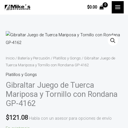
Ir
$
0.00
al
contenido
Gibraltar
Juego
de
Tuerca
Inicio
/
Batería y Percusión
/
Platillos y Gongs
/ Gibraltar Juego de
Mariposa
Tuerca Mariposa y Tornillo con Rondana GP-4162
y
Platillos y Gongs
Tornillo
Gibraltar Juego de Tuerca
con
Mariposa y Tornillo con Rondana
Rondana
GP-4162
GP-
4162
$
121.08
Habla con un asesor para opciones de envío
cantidad