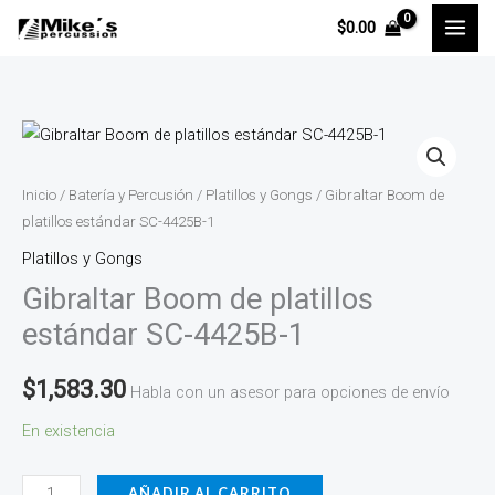
Ir
$
0.00
al
contenido
Gibraltar
Boom
de
Inicio
/
Batería y Percusión
/
Platillos y Gongs
/ Gibraltar Boom de
platillos
platillos estándar SC-4425B-1
estándar
Platillos y Gongs
SC-
Gibraltar Boom de platillos
4425B-
estándar SC-4425B-1
1
cantidad
$
1,583.30
Habla con un asesor para opciones de envío
En existencia
AÑADIR AL CARRITO