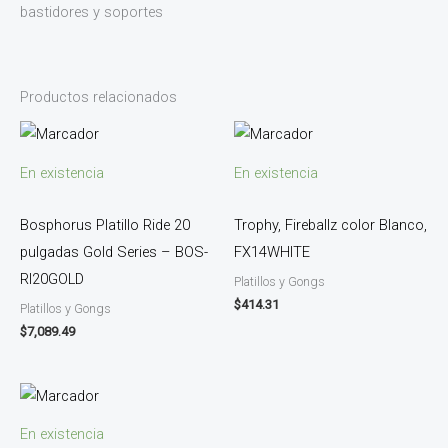
bastidores y soportes
Productos relacionados
En existencia
En existencia
Bosphorus Platillo Ride 20
Trophy, Fireballz color Blanco,
pulgadas Gold Series – BOS-
FX14WHITE
RI20GOLD
Platillos y Gongs
$
414.31
Platillos y Gongs
$
7,089.49
En existencia