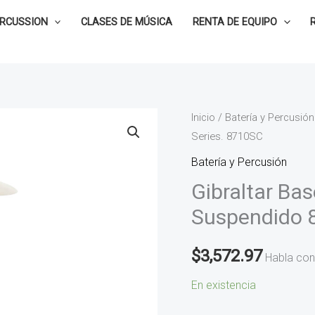
ERCUSSION
CLASES DE MÚSICA
RENTA DE EQUIPO
Gibraltar
Inicio
/
Batería y Percusión
Series. 8710SC
Base
plana
Batería y Percusión
para
Gibraltar Bas
Platillo
Suspendido 
Suspendido
8000
$
3,572.97
Habla con
Series.
8710SC
En existencia
cantidad