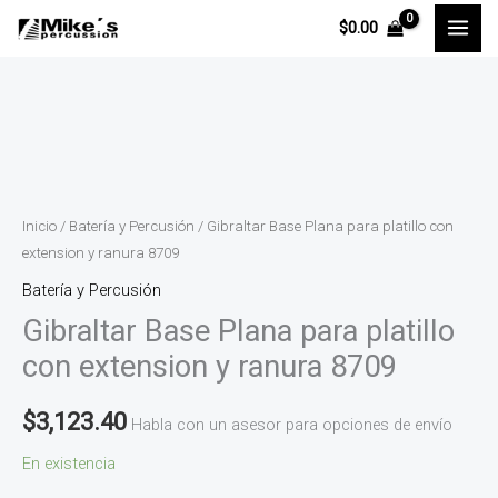
Ir
$
0.00
al
contenido
Gibraltar
Base
Plana
para
Inicio
/
Batería y Percusión
/ Gibraltar Base Plana para platillo con
platillo
extension y ranura 8709
con
Batería y Percusión
extension
Gibraltar Base Plana para platillo
y
con extension y ranura 8709
ranura
8709
$
3,123.40
Habla con un asesor para opciones de envío
cantidad
En existencia