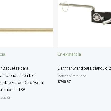
cia
En existencia
er Baquetas para
Danmar Stand para triangulo 
Vibráfono Ensemble
Batería y Percusión
$
740.87
tambre Verde Claro/Extra
ara abedul 18B
ercusión