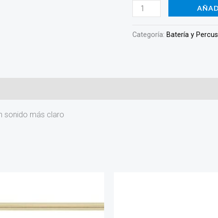
afinacion
AÑAD
SC-
1410WTT
Categoría:
Batería y Percu
cantidad
n sonido más claro