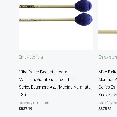
En existencia
En existen
Mike Balter Baquetas para
Mike Balt
Marimba/Vibráfono Ensemble
Marimba/
Series,Estambre Azul/Medias, vara ratán
Series,Es
13R
Suaves, v
Batería y Percusión
Batería y P
$
837.19
$
675.31