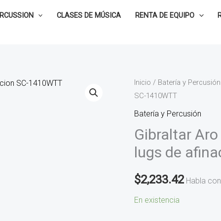
ERCUSSION
CLASES DE MÚSICA
RENTA DE EQUIPO
Gibraltar
Inicio
/
Batería y Percusión
SC-1410WTT
Aro
de
Batería y Percusión
madera
Gibraltar Ar
de
lugs de afi
14
con
$
2,233.42
Habla con
10
lugs
En existencia
de