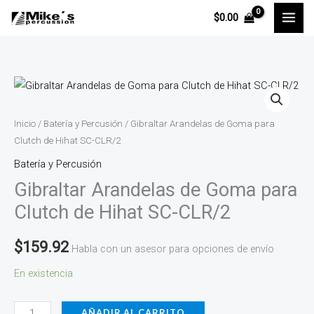
Ir
$
0.00
al
contenido
Gibraltar
Arandelas
de
Inicio
/
Batería y Percusión
/ Gibraltar Arandelas de Goma para
Goma
Clutch de Hihat SC-CLR/2
para
Batería y Percusión
Clutch
Gibraltar Arandelas de Goma para
de
Clutch de Hihat SC-CLR/2
Hihat
SC-
$
159.92
Habla con un asesor para opciones de envío
CLR/2
En existencia
cantidad
AÑADIR AL CARRITO