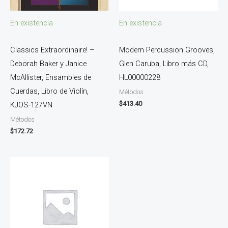
En existencia
En existencia
Classics Extraordinaire! –
Modern Percussion Grooves,
Deborah Baker y Janice
Glen Caruba, Libro más CD,
McAllister, Ensambles de
HL00000228
Cuerdas, Libro de Violín,
Métodos
$
413.40
KJOS-127VN
Métodos
$
172.72