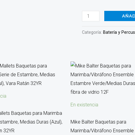
(Moca)
Vara
AÑAD
Ratán
NZ4R
Categoría:
Batería y Percu
cantidad
cia
En existencia
llets Baquetas para Marimba
Estambre, Medias Duras (Azul),
Mike Balter Baquetas para
án 32YR
Marimba/Vibráfono Ensemble 