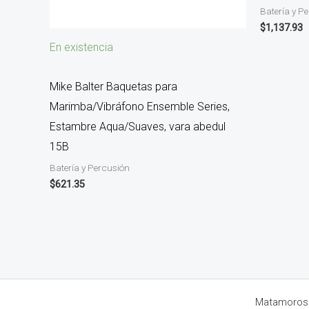
Batería y P
$
1,137.93
En existencia
Mike Balter Baquetas para
Marimba/Vibráfono Ensemble Series,
Estambre Aqua/Suaves, vara abedul
15B
Batería y Percusión
$
621.35
Matamoros 8