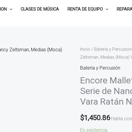
ION
CLASES DE MÚSICA
RENTA DE EQUIPO
REPARA
Encore
Inicio
/
Batería y Percusión
Zeltsman, Medias (Moca) 
Mallets
Baquetas
Batería y Percusión
para
Encore Malle
Marimba
Serie de Nan
Serie
Vara Ratán 
de
Nancy
$
1,450.86
Zeltsman,
Habla con
Medias
En existencia