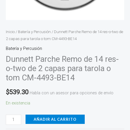
o
tom
CM-
4493-
Inicio
/
Batería y Percusión
/ Dunnett Parche Remo de 14 res-o-two de
BE14
2 capas para tarola o tom CM-4493-BE14
cantidad
Batería y Percusión
Dunnett Parche Remo de 14 res-
o-two de 2 capas para tarola o
tom CM-4493-BE14
$
539.30
Habla con un asesor para opciones de envío
En existencia
AÑADIR AL CARRITO