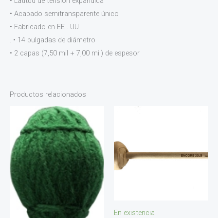
• Latitud de tensión expandida
• Acabado semitransparente único
• Fabricado en EE . UU
. • 14 pulgadas de diámetro
• 2 capas (7,50 mil + 7,00 mil) de espesor
Productos relacionados
En existencia