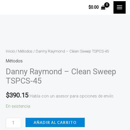
Ir
$
0.00
al
contenido
Danny
Raymond
-
Inicio
/
Métodos
/ Danny Raymond – Clean Sweep TSPCS-45
Clean
Métodos
Sweep
Danny Raymond – Clean Sweep
TSPCS-
TSPCS-45
45
cantidad
$
390.15
Habla con un asesor para opciones de envío
En existencia
AÑADIR AL CARRITO