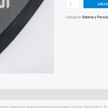
AÑAD
Categoría:
Batería y Percu
rk mejora el ataque mientras mantiene el tono del tambor. El 