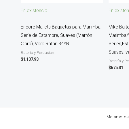
En existencia
En existen
Encore Mallets Baquetas para Marimba
Mike Balt
Serie de Estambre, Suaves (Marrón
Marimba/
Claro), Vara Ratán 34YR
Series,Es
Suaves, v
Batería y Percusión
$
1,137.93
Batería y P
$
675.31
Matamoros 8