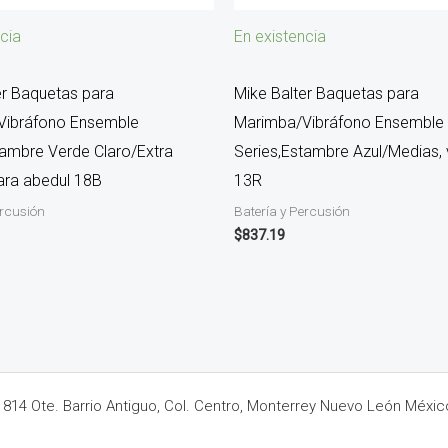
cia
En existencia
er Baquetas para
Mike Balter Baquetas para
Vibráfono Ensemble
Marimba/Vibráfono Ensemble
tambre Verde Claro/Extra
Series,Estambre Azul/Medias, 
ara abedul 18B
13R
ercusión
Batería y Percusión
$
837.19
14 Ote. Barrio Antiguo, Col. Centro, Monterrey Nuevo León Méxic