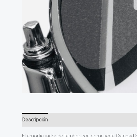
Descripción
El amortiguador de tambor con compuerta Cympad Sha