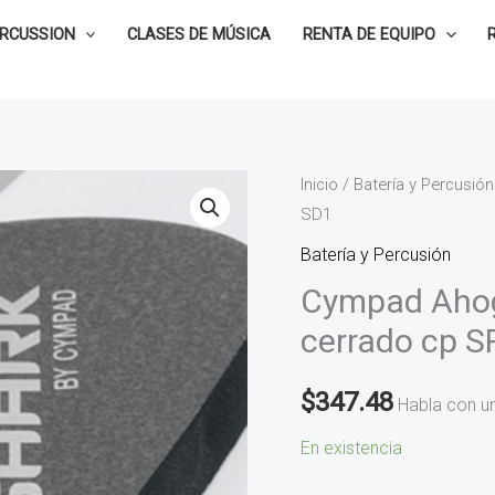
ERCUSSION
CLASES DE MÚSICA
RENTA DE EQUIPO
Cympad
Inicio
/
Batería y Percusión
SD1
Ahogador
para
Batería y Percusión
tambor
Cympad Ahog
Shark
cerrado cp 
cerrado
cp
$
347.48
Habla con u
SRK-
SD1
En existencia
cantidad