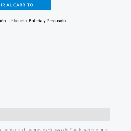
IR AL CARRITO
sión
Etiqueta:
Batería y Percusión
diseño con bisagras exclusivo de Shark permite que