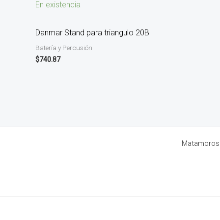
En existencia
Danmar Stand para triangulo 20B
Batería y Percusión
$
740.87
Matamoros 8