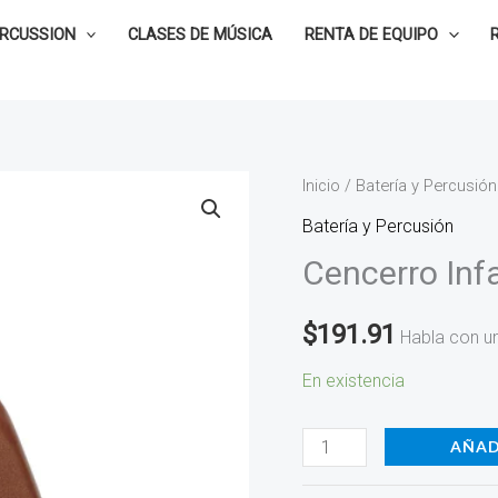
ERCUSSION
CLASES DE MÚSICA
RENTA DE EQUIPO
Cencerro
Inicio
/
Batería y Percusión
Infantil
Batería y Percusión
RB843
Cencerro Inf
cantidad
$
191.91
Habla con u
En existencia
AÑAD