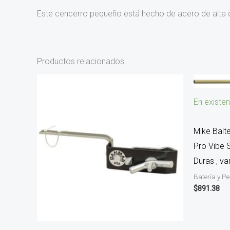
Este cencerro pequeño está hecho de acero de alta 
Productos relacionados
En existen
Mike Balt
Pro Vibe 
Duras , va
Batería y P
$
891.38