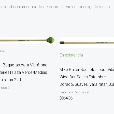
calidad con un acabado de cobre. Tiene un tono agudo y claro
cia
En existencia
er Baquetas para Vibráfono
Mike Balter Baquetas para Vib
Series,Hilaza Verde/Medias
Wide Bar Series,Estambre
ra ratán 22R
Dorado/Suaves, vara ratán 33
ercusión
Batería y Percusión
$
864.06