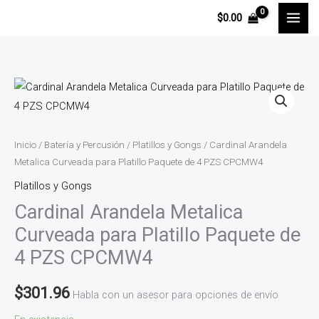
Ir
$
0.00
al
contenido
Cardinal
Arandela
Metalica
Curveada
Inicio
/
Batería y Percusión
/
Platillos y Gongs
/ Cardinal Arandela
para
Metalica Curveada para Platillo Paquete de 4 PZS CPCMW4
Platillo
Platillos y Gongs
Paquete
Cardinal Arandela Metalica
de
Curveada para Platillo Paquete de
4
4 PZS CPCMW4
PZS
CPCMW4
$
301.96
Habla con un asesor para opciones de envío
cantidad