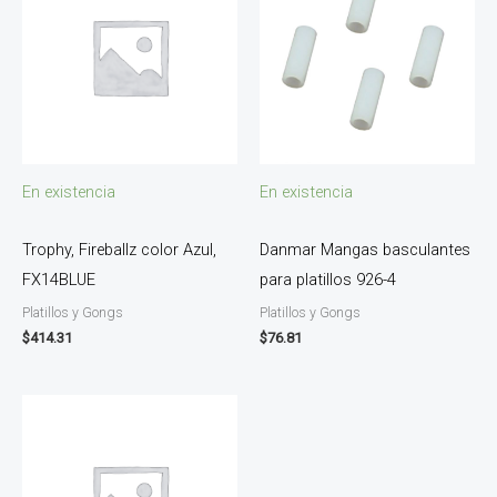
En existencia
En existencia
Trophy, Fireballz color Azul,
Danmar Mangas basculantes
FX14BLUE
para platillos 926-4
Platillos y Gongs
Platillos y Gongs
$
414.31
$
76.81