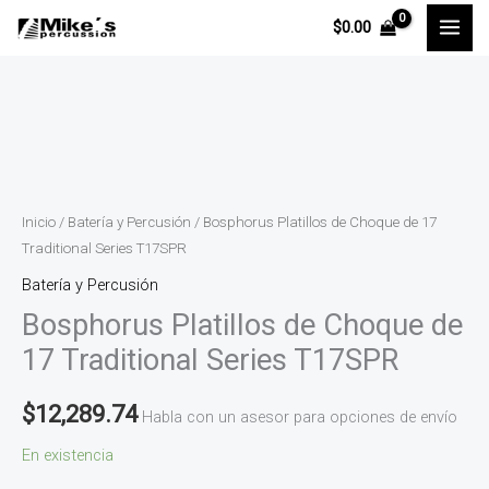
Ir
$
0.00
al
contenido
Bosphorus
Platillos
de
Choque
Inicio
/
Batería y Percusión
/ Bosphorus Platillos de Choque de 17
de
Traditional Series T17SPR
17
Batería y Percusión
Traditional
Bosphorus Platillos de Choque de
Series
17 Traditional Series T17SPR
T17SPR
cantidad
$
12,289.74
Habla con un asesor para opciones de envío
En existencia