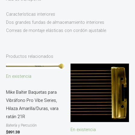
Características interiores
Dos grandes fundas de almacenamiento interiores
Correas de montaje elásticas con cordón ajustable.
Productos relacionados
En existencia
Mike Balter Baquetas para
Vibráfono Pro Vibe Series,
Hilaza Amarilla/Duras, vara
ratán 21R
Batería y Percusión
En existencia
$
891.38