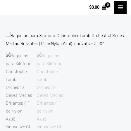
Ir
$
0.00
al
contenido
Baquetas
para
Xilófono
Christopher
Lamb
Orchestral
Series
Medias
Brillantes
(1"
de
Nylon
Azul)