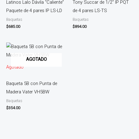
Latinos Lalo Dávila “Caliente”
Tony Succar de 1/2″ IP PQT
Paquete de 4 pares IP LS-LD
de 4 pares LS-TS
Baquetas
Baquetas
$
685.00
$
894.00
AGOTADO
Agotado
Baqueta 5B con Punta de
Madera Vater VH5BW
Baquetas
$
354.00