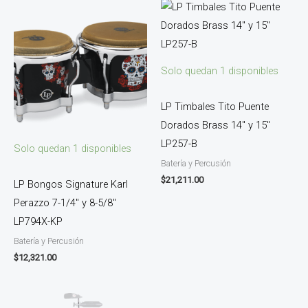
Solo quedan 1 disponibles
LP Timbales Tito Puente
Dorados Brass 14″ y 15″
LP257-B
Solo quedan 1 disponibles
Batería y Percusión
$
21,211.00
LP Bongos Signature Karl
Perazzo 7-1/4″ y 8-5/8″
LP794X-KP
Batería y Percusión
$
12,321.00