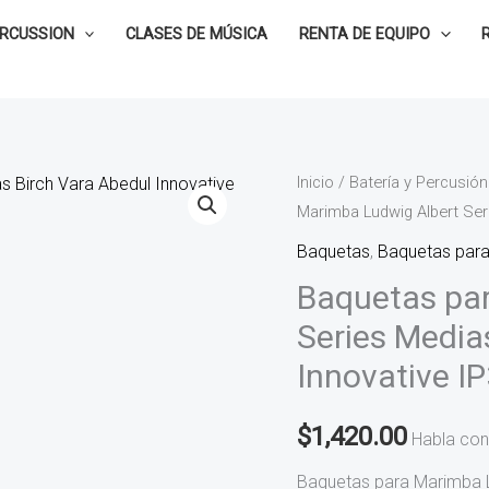
ERCUSSION
CLASES DE MÚSICA
RENTA DE EQUIPO
Baquetas
Inicio
/
Batería y Percusión
Marimba Ludwig Albert Ser
para
Marimba
Baquetas
,
Baquetas par
Ludwig
Baquetas par
Albert
Series Media
Series
Innovative I
Medias
Birch
$
1,420.00
Vara
Habla con
Abedul
Baquetas para Marimba L