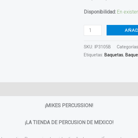
Innovative
Disponibilidad:
En existe
IP3105B
cantidad
AÑAD
SKU:
IP3105B
Categoría
Etiquetas:
Baquetas
,
Baque
¡MIKES PERCUSSION!
¡LA TIENDA DE PERCUSION DE MEXICO!