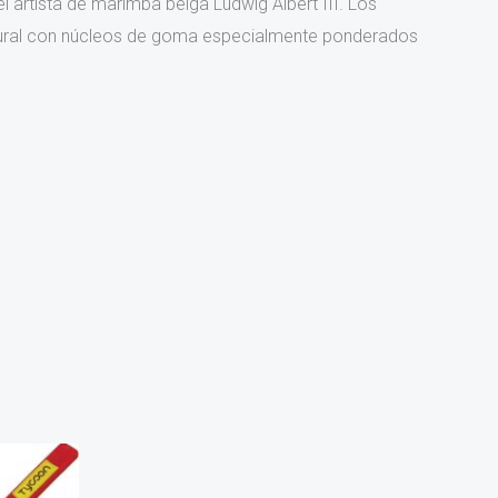
 artista de marimba belga Ludwig Albert III. Los
tural con núcleos de goma especialmente ponderados