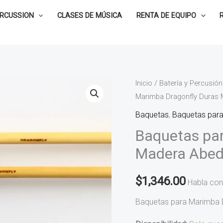
ERCUSSION
CLASES DE MÚSICA
RENTA DE EQUIPO
Baquetas
Inicio
/
Batería y Percusión
Marimba Dragonfly Duras
para
Marimba
Baquetas
,
Baquetas par
Dragonfly
Baquetas par
Duras
Madera Abed
Madera
Abedul
$
1,346.00
Habla con
M5B
cantidad
Baquetas para Marimba 