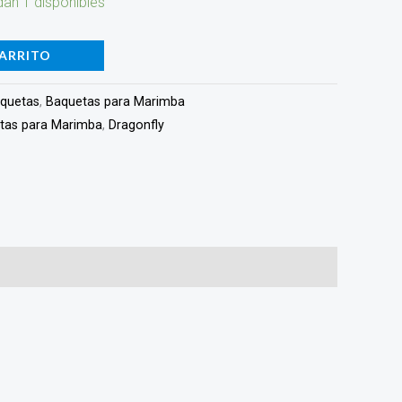
an 1 disponibles
CARRITO
quetas
,
Baquetas para Marimba
tas para Marimba
,
Dragonfly