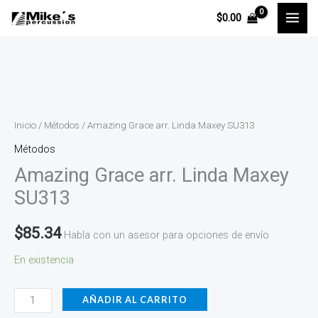
Ir
$
0.00
al
contenido
Amazing
Grace
arr.
Inicio
/
Métodos
/ Amazing Grace arr. Linda Maxey SU313
Linda
Métodos
Maxey
Amazing Grace arr. Linda Maxey
SU313
SU313
cantidad
$
85.34
Habla con un asesor para opciones de envío
En existencia
AÑADIR AL CARRITO