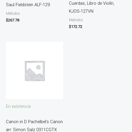
Cuerdas, Libro de Violín,
Saul Fieldstein ALF-129
KJOS-127VN
Métodos
Métodos
$
267.78
$
172.72
En existencia
Canon in D Pachelbel’s Canon
arr. Simon Salz 0311CGTX