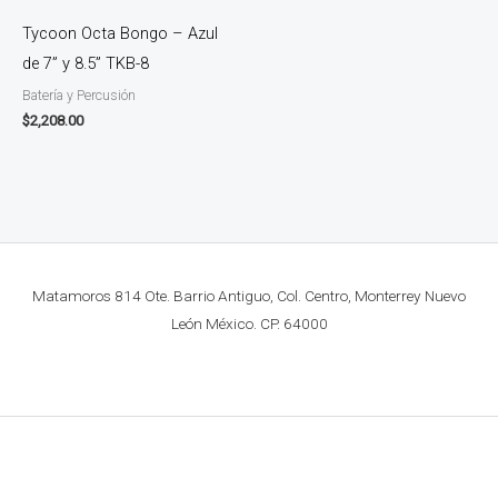
Tycoon Octa Bongo – Azul
de 7” y 8.5” TKB-8
Batería y Percusión
$
2,208.00
Matamoros 814 Ote. Barrio Antiguo, Col. Centro, Monterrey Nuevo
León México. CP. 64000