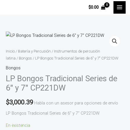
Ir
$
0.00
al
contenido
LP
Bongos
Tradicional
Inicio
/
Batería y Percusión
/
Instrumentos de percusión
Series
latina
/
Bongos
/ LP Bongos Tradicional Series de 6″ y 7″ CP221DW
de
Bongos
6"
LP Bongos Tradicional Series de
y
6″ y 7″ CP221DW
7"
CP221DW
$
3,000.39
Habla con un asesor para opciones de envío
cantidad
LP Bongos Tradicional Series de 6″ y 7″ CP221DW
En existencia