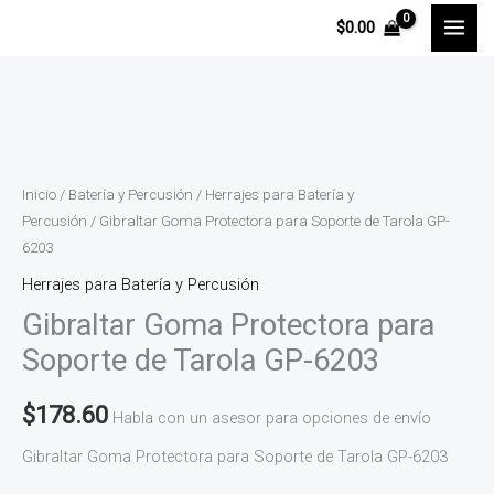
Ir
$
0.00
al
contenido
Gibraltar
Goma
Protectora
Inicio
/
Batería y Percusión
/
Herrajes para Batería y
para
Percusión
/ Gibraltar Goma Protectora para Soporte de Tarola GP-
6203
Soporte
de
Herrajes para Batería y Percusión
Tarola
Gibraltar Goma Protectora para
GP-
Soporte de Tarola GP-6203
6203
cantidad
$
178.60
Habla con un asesor para opciones de envío
Gibraltar Goma Protectora para Soporte de Tarola GP-6203