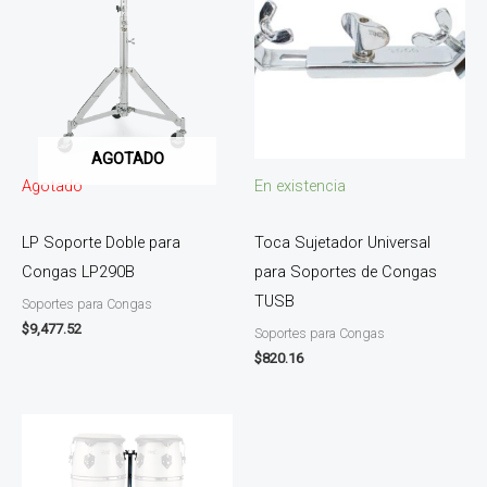
AGOTADO
Agotado
En existencia
LP Soporte Doble para
Toca Sujetador Universal
Congas LP290B
para Soportes de Congas
TUSB
Soportes para Congas
$
9,477.52
Soportes para Congas
$
820.16