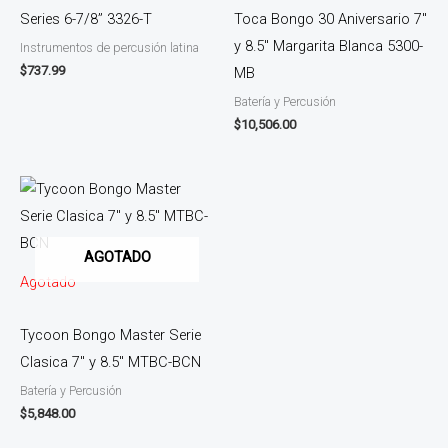
Series 6-7/8’’ 3326-T
Toca Bongo 30 Aniversario 7″
y 8.5″ Margarita Blanca 5300-
Instrumentos de percusión latina
$
737.99
MB
Batería y Percusión
$
10,506.00
AGOTADO
Agotado
Tycoon Bongo Master Serie
Clasica 7″ y 8.5″ MTBC-BCN
Batería y Percusión
$
5,848.00