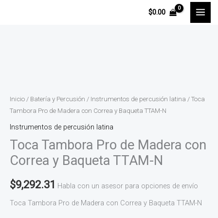
Ir
$
0.00
al
contenido
Toca
Tambora
Pro
de
Inicio
/
Batería y Percusión
/
Instrumentos de percusión latina
/ Toca
Madera
Tambora Pro de Madera con Correa y Baqueta TTAM-N
con
Instrumentos de percusión latina
Correa
Toca Tambora Pro de Madera con
y
Correa y Baqueta TTAM-N
Baqueta
TTAM-
$
9,292.31
Habla con un asesor para opciones de envío
N
Toca Tambora Pro de Madera con Correa y Baqueta TTAM-N
cantidad