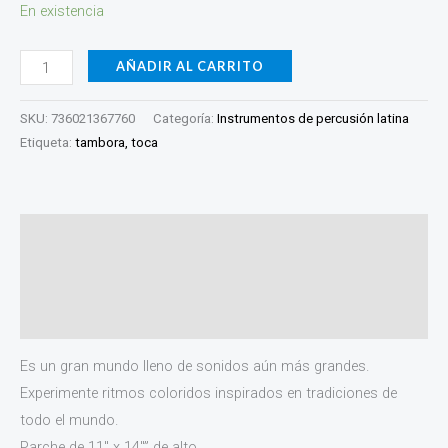
En existencia
AÑADIR AL CARRITO
SKU:
736021367760
Categoría:
Instrumentos de percusión latina
Etiqueta:
tambora, toca
Descripción
Información adicional
Valoraciones (0)
Es un gran mundo lleno de sonidos aún más grandes.
Experimente ritmos coloridos inspirados en tradiciones de
todo el mundo.
Parche de 11″ x 14″” de alto