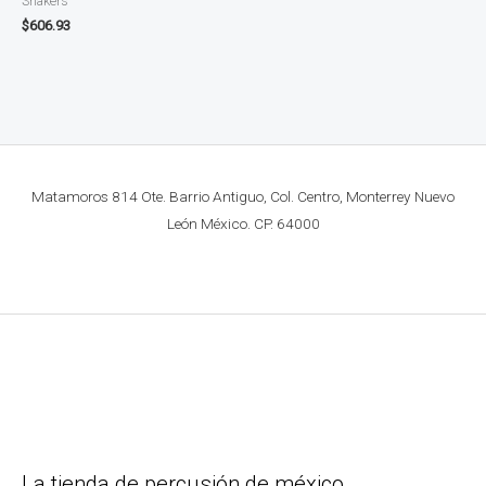
Shakers
$
606.93
Matamoros 814 Ote. Barrio Antiguo, Col. Centro, Monterrey Nuevo
León México. CP. 64000
La tienda de percusión de méxico