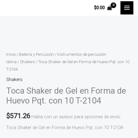
Ir
$
0.00
al
contenido
Toca
Shaker
de
Inicio
/
Batería y Percusión
/
Instrumentos de percusión
Gel
latina
/
Shakers
/ Toca Shaker de Gel en Forma de Huevo Pqt. con 10
T-2104
en
Forma
Shakers
de
Toca Shaker de Gel en Forma de
Huevo
Huevo Pqt. con 10 T-2104
Pqt.
con
$
571.26
Habla con un asesor para opciones de envío
10
Toca Shaker de Gel en Forma de Huevo Pqt. con 10 T-2104
T-
2104