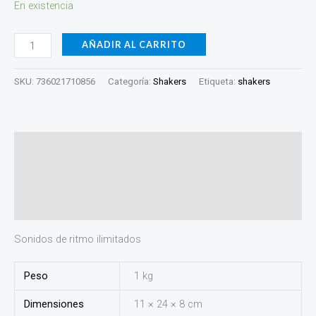
En existencia
cantidad
AÑADIR AL CARRITO
SKU:
736021710856
Categoría:
Shakers
Etiqueta:
shakers
Descripción
Información adicional
Valoraciones (0)
Sonidos de ritmo ilimitados
Peso
1 kg
Dimensiones
11 × 24 × 8 cm