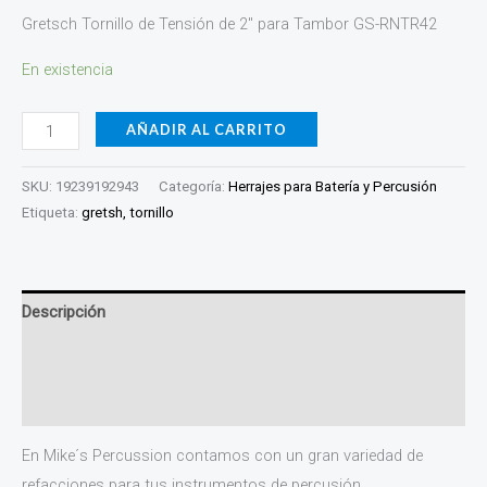
Gretsch Tornillo de Tensión de 2″ para Tambor GS-RNTR42
En existencia
AÑADIR AL CARRITO
SKU:
19239192943
Categoría:
Herrajes para Batería y Percusión
Etiqueta:
gretsh, tornillo
Descripción
Información adicional
Valoraciones (0)
En Mike´s Percussion contamos con un gran variedad de
refacciones para tus instrumentos de percusión.