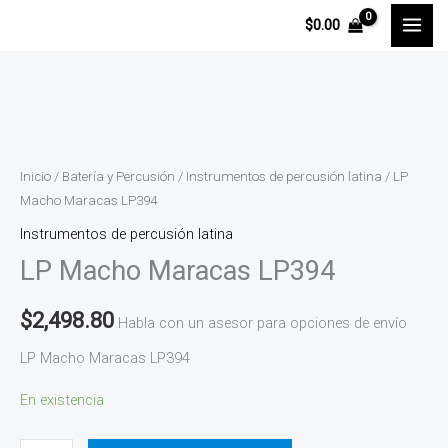
Ir
$
0.00
al
contenido
LP
Macho
Maracas
Inicio
/
Batería y Percusión
/
Instrumentos de percusión latina
/ LP
LP394
Macho Maracas LP394
cantidad
Instrumentos de percusión latina
LP Macho Maracas LP394
$
2,498.80
Habla con un asesor para opciones de envío
LP Macho Maracas LP394
En existencia