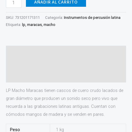
AÑADIR AL CARRITO
SKU:
731201171311
Categoría:
Instrumentos de percusión latina
Etiqueta:
lp, maracas, macho
Descripción
Información adicional
Valoraciones (0)
LP Macho Maracas tienen cascos de cuero crudo lacados de
gran diámetro que producen un sonido seco pero vivo que
recuerda a las grabaciones latinas antiguas. Cuentan con
cómodos mangos de madera y se venden en pares.
Peso
1 kg