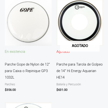
AGOTADO
En existencia
Agotado
Parche Gope de Nylon de 12″
Parche para Tarola de Golpeo
para Caixa o Repinique GP3
de 14″ Hi Energy Aquarian
1032L
HE14
Parches
Batería y Percusión
$
356.00
$
631.00