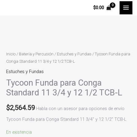
Ir
$
0.00
al
contenido
Tycoon
Funda
para
Inicio
/
Batería y Percusión
/
Estuches y Fundas
/ Tycoon Funda para
Conga
Conga Standard 11 3/4 y 12 1/2 TCB-L
Standard
Estuches y Fundas
11
Tycoon Funda para Conga
3/4
Standard 11 3/4 y 12 1/2 TCB-L
y
12
$
2,564.59
Habla con un asesor para opciones de envío
1/2
Tycoon Funda para Conga Standard 11 3/4″ y 12 1/2″ TCB-L
TCB-
L
En existencia
cantidad