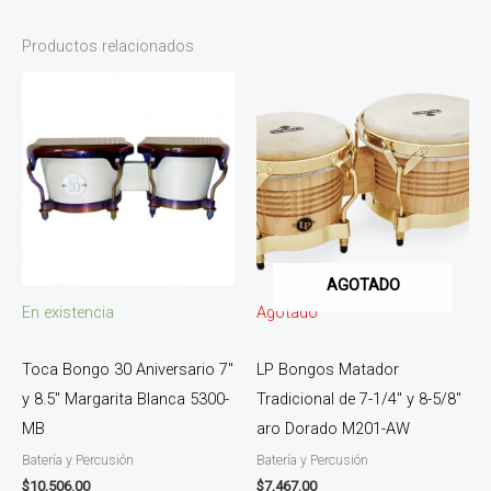
Productos relacionados
AGOTADO
En existencia
Agotado
Toca Bongo 30 Aniversario 7″
LP Bongos Matador
y 8.5″ Margarita Blanca 5300-
Tradicional de 7-1/4″ y 8-5/8″
MB
aro Dorado M201-AW
Batería y Percusión
Batería y Percusión
$
10,506.00
$
7,467.00