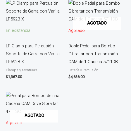
AGOTADO
En existencia
Agotado
LP Clamp para Percusión
Doble Pedal para Bombo
Soporte de Garra con Varilla
Gibraltar con Transmisión
LP592B-X
CAM de 1 Cadena 5711DB
Clamps y Monturas
Batería y Percusión
$
1,367.00
$
4,636.00
AGOTADO
Agotado