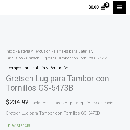
Ir
$
0.00
al
contenido
Gretsch
Lug
para
Inicio
/
Batería y Percusión
/
Herrajes para Batería y
Tambor
Percusión
/ Gretsch Lug para Tambor con Tornillos GS-5473B
con
Herrajes para Batería y Percusión
Tornillos
Gretsch Lug para Tambor con
GS-
Tornillos GS-5473B
5473B
cantidad
$
234.92
Habla con un asesor para opciones de envío
Gretsch Lug para Tambor con Tornillos GS-5473B
En existencia