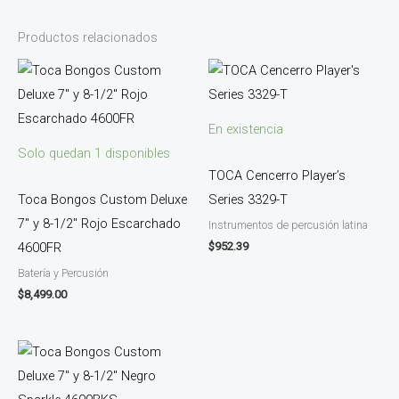
Productos relacionados
En existencia
Solo quedan 1 disponibles
TOCA Cencerro Player’s
Toca Bongos Custom Deluxe
Series 3329-T
7″ y 8-1/2″ Rojo Escarchado
Instrumentos de percusión latina
$
952.39
4600FR
Batería y Percusión
$
8,499.00