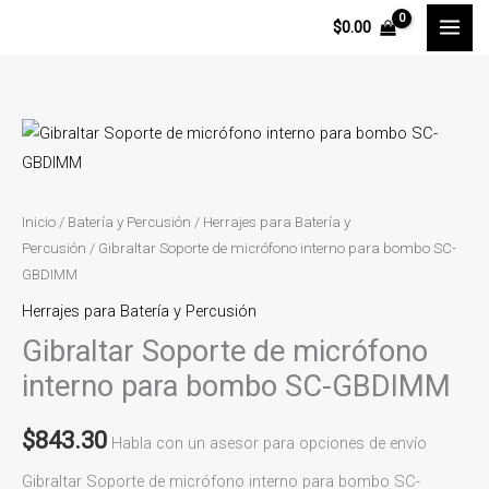
Ir
$
0.00
al
contenido
Gibraltar
Soporte
de
micrófono
Inicio
/
Batería y Percusión
/
Herrajes para Batería y
interno
Percusión
/ Gibraltar Soporte de micrófono interno para bombo SC-
GBDIMM
para
bombo
Herrajes para Batería y Percusión
SC-
Gibraltar Soporte de micrófono
GBDIMM
interno para bombo SC-GBDIMM
cantidad
$
843.30
Habla con un asesor para opciones de envío
Gibraltar Soporte de micrófono interno para bombo SC-