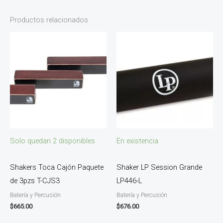
Productos relacionados
Solo quedan 2 disponibles
En existencia
Shakers Toca Cajón Paquete
Shaker LP Session Grande
de 3pzs T-CJS3
LP446-L
Batería y Percusión
Batería y Percusión
$
665.00
$
676.00