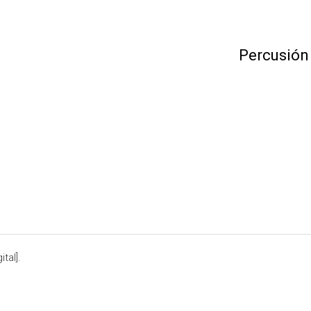
Percusión
tal].