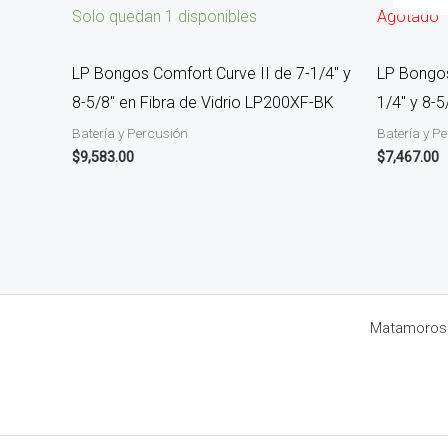
Solo quedan 1 disponibles
Agotado
LP Bongos Comfort Curve II de 7-1/4″ y
LP Bongos
8-5/8″ en Fibra de Vidrio LP200XF-BK
1/4″ y 8-
Batería y Percusión
Batería y P
$
9,583.00
$
7,467.00
Matamoros 8