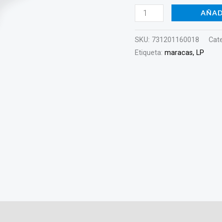
AÑAD
SKU:
731201160018
Cat
Etiqueta:
maracas, LP
)