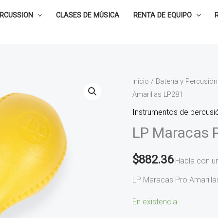
ERCUSSION
CLASES DE MÚSICA
RENTA DE EQUIPO
LP
Inicio
/
Batería y Percusión
Amarillas LP281
Maracas
Pro
Instrumentos de percusió
Amarillas
LP Maracas P
LP281
cantidad
$
882.36
Habla con u
LP Maracas Pro Amarill
En existencia