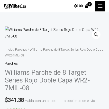
Ir
$
0.00
al
contenido
Williams
Parche
de
8
Inicio
/
Parches
/ Williams Parche de 8 Target Series Rojo Doble Capa
Target
WR2-7MIL-08
Series
Parches
Rojo
Williams Parche de 8 Target
Doble
Series Rojo Doble Capa WR2-
Capa
7MIL-08
WR2-
7MIL-
$
341.38
Habla con un asesor para opciones de envío
08
cantidad