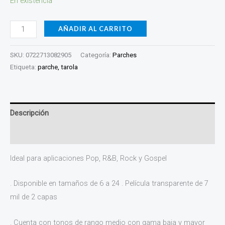
En existencia
AÑADIR AL CARRITO
SKU:
0722713082905
Categoría:
Parches
Etiqueta:
parche, tarola
Descripción
Valoraciones (0)
Ideal para aplicaciones Pop, R&B, Rock y Gospel
. Disponible en tamaños de 6 a 24 . Película transparente de 7
mil de 2 capas
. Cuenta con tonos de rango medio con gama baja y mayor