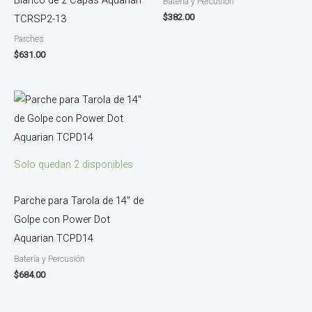
Batería y Percusión
$
382.00
TCRSP2-13
Parches
$
631.00
Solo quedan 2 disponibles
Parche para Tarola de 14″ de
Golpe con Power Dot
Aquarian TCPD14
Batería y Percusión
$
684.00