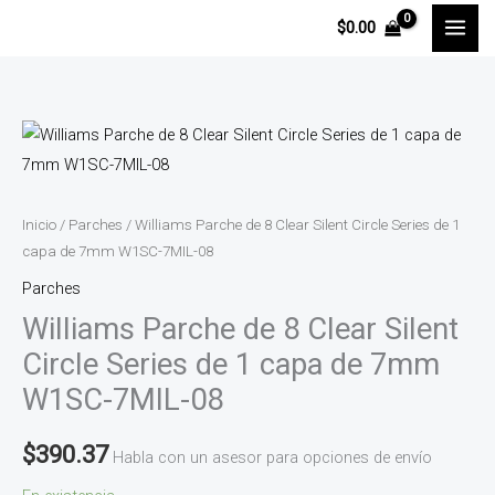
Ir
$
0.00
al
contenido
Williams
Parche
de
8
Inicio
/
Parches
/ Williams Parche de 8 Clear Silent Circle Series de 1
Clear
capa de 7mm W1SC-7MIL-08
Silent
Parches
Circle
Williams Parche de 8 Clear Silent
Series
Circle Series de 1 capa de 7mm
de
W1SC-7MIL-08
1
capa
$
390.37
Habla con un asesor para opciones de envío
de
7mm