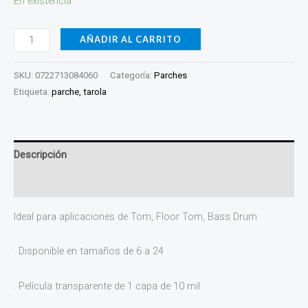
En existencia
W1SC-
7MIL-
AÑADIR AL CARRITO
08
cantidad
SKU:
0722713084060
Categoría:
Parches
Etiqueta:
parche, tarola
Descripción
Valoraciones (0)
Ideal para aplicaciones de Tom, Floor Tom, Bass Drum
. Disponible en tamaños de 6 a 24
. Película transparente de 1 capa de 10 mil