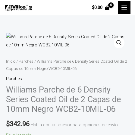
Ir
$
0.00
al
contenido
Williams
Parche
de
6
Inicio
/
Parches
/ Williams Parche de 6 Density Series Coated Oil de 2
Density
Capas de 10mm Negro WCB2-10MIL-06
Series
Parches
Coated
Williams Parche de 6 Density
Oil
Series Coated Oil de 2 Capas de
de
10mm Negro WCB2-10MIL-06
2
Capas
$
342.96
Habla con un asesor para opciones de envío
de
10mm