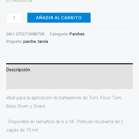
En existencia
Negro
WCB2-
AÑADIR AL CARRITO
10MIL-
06
SKU:
0722713083728
Categoría:
Parches
cantidad
Etiqueta:
parche, tarola
Descripción
Valoraciones (0)
Ideal para la aplicación de bateadores de Tom, Floor Tom,
Bass Drum y Snare
. Disponible en tamaños de 6 a 24 . Película recubierta de 2
capas de 10 mil