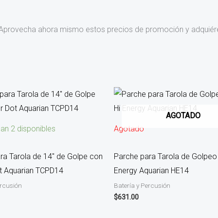
w+ ¡Aprovecha ahora mismo estos precios de promoción y adquiér
AGOTADO
an 2 disponibles
Agotado
ra Tarola de 14″ de Golpe con
Parche para Tarola de Golpeo 
t Aquarian TCPD14
Energy Aquarian HE14
ercusión
Batería y Percusión
$
631.00