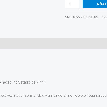
10MIL-
AÑAD
16
cantidad
SKU:
0722713085104
Ca
lo negro incrustado de 7 mil
 suave, mayor sensibilidad y un rango armónico bien equilibrado