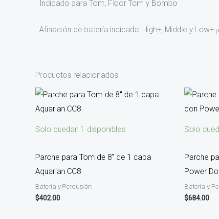
. Indicado para Tom, Floor Tom y Bombo
. Afinación de batería indicada: High+, Middle y Lo
Productos relacionados
Solo quedan 1 disponibles
Solo qued
Parche para Tom de 8″ de 1 capa
Parche pa
Aquarian CC8
Power Do
Batería y Percusión
Batería y P
$
402.00
$
684.00