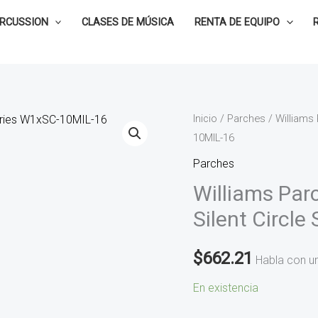
ERCUSSION
CLASES DE MÚSICA
RENTA DE EQUIPO
Williams
Inicio
/
Parches
/ Williams
10MIL-16
Parche
de
Parches
16
Williams Par
Clear
Silent Circl
Xtreme
Silent
$
662.21
Habla con u
Circle
Series
En existencia
W1xSC-