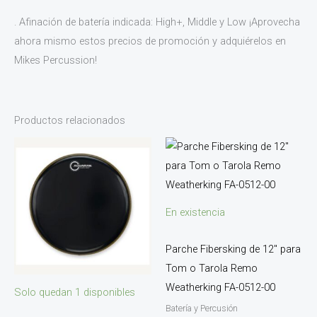
. Afinación de batería indicada: High+, Middle y Low ¡Aprovecha
ahora mismo estos precios de promoción y adquiérelos en
Mikes Percussion!
Productos relacionados
En existencia
Parche Fibersking de 12″ para
Tom o Tarola Remo
Weatherking FA-0512-00
Solo quedan 1 disponibles
Batería y Percusión