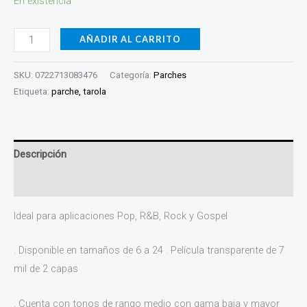
En existencia
cantidad
AÑADIR AL CARRITO
SKU:
0722713083476
Categoría:
Parches
Etiqueta:
parche, tarola
Descripción
Valoraciones (0)
Ideal para aplicaciones Pop, R&B, Rock y Gospel
. Disponible en tamaños de 6 a 24 . Película transparente de 7
mil de 2 capas
. Cuenta con tonos de rango medio con gama baja y mayor