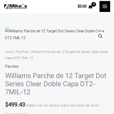
Ir
$
0.00
al
contenido
Williams
Parche
de
12
Inicio
/
Parches
/ Williams Parche de 12 Target Dot Series Clear Doble
Target
Capa DT2-7MIL-12
Dot
Parches
Series
Williams Parche de 12 Target Dot
Clear
Series Clear Doble Capa DT2-
Doble
7MIL-12
Capa
DT2-
$
499.43
Habla con un asesor para opciones de envío
7MIL-
12