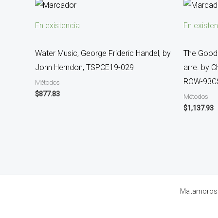
En existencia
En existen
Water Music, George Frideric Handel, by
The Goodb
John Herndon, TSPCE19-029
arre. by 
ROW-93C
Métodos
$
877.83
Métodos
$
1,137.93
Matamoros 8