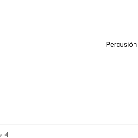
Percusión
tal].