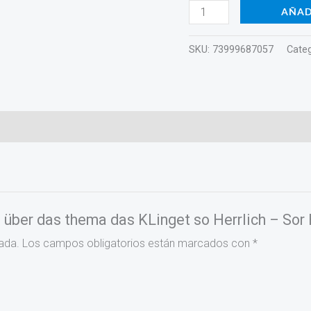
HL49010690
AÑAD
cantidad
SKU:
73999687057
Categ
en über das thema das KLinget so Herrlich – So
ada.
Los campos obligatorios están marcados con
*