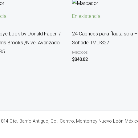
cia
En existencia
ye Look by Donald Fagen /
24 Caprices para flauta sola –
Chris Brooks /Nivel Avanzado
Schade, IMC-327
S5
Métodos
$
340.02
14 Ote. Barrio Antiguo, Col. Centro, Monterrey Nuevo León Méxic