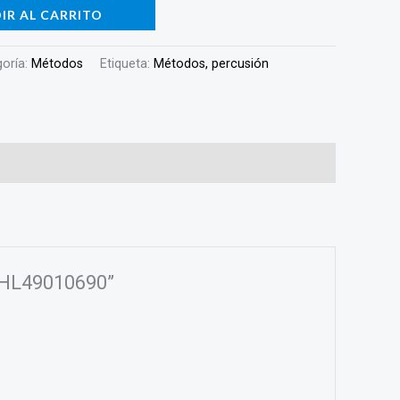
IR AL CARRITO
oría:
Métodos
Etiqueta:
Métodos, percusión
r HL49010690”