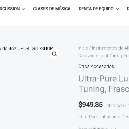
ERCUSSION
CLASES DE MÚSICA
RENTA DE EQUIPO
Ultra-
Inicio
/
Instrumentos de Al
Deslizante Light Tuning, 
Pure
Lubricante
Otros Accesorios
Deslizante
Ultra-Pure Lu
Light
Tuning, Fra
Tuning,
Frasco
$
949.85
Habla con u
de
4oz
Ultra-Pure Lubricante De
UPO-