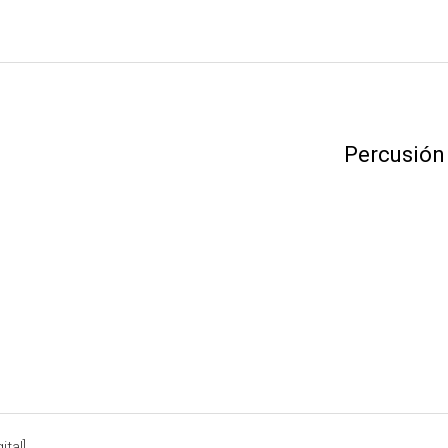
Percusión
tal].