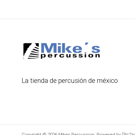
La tienda de percusión de méxico
Copyright © 2026 Mikes Percussion. Powered by [3V Digi