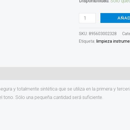
Disponibilidad:
Solo qued
LIGHT-
SHOP
AÑAD
cantidad
SKU:
895603002328
Cat
Etiqueta:
limpieza instrum
)
 segura y totalmente sintética que se utiliza en la primera y terc
el tono. Sólo una pequeña cantidad será suficiente.