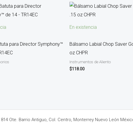
cia
En existencia
tuta para Director Symphony™
Bálsamo Labial Chop Saver Go
TR14EC
oz CHPR
orios
Instrumentos de Aliento
$
118.00
14 Ote. Barrio Antiguo, Col. Centro, Monterrey Nuevo León Méxic