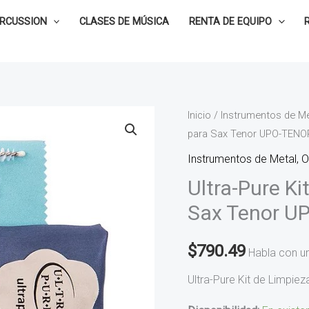
ERCUSSION
CLASES DE MÚSICA
RENTA DE EQUIPO
Ultra-
Inicio
/
Instrumentos de Me
para Sax Tenor UPO-TENO
Pure
Kit
Instrumentos de Metal, 
de
Ultra-Pure Ki
Limpieza
Sax Tenor U
Deluxa
para
$
790.49
Habla con u
Sax
Tenor
Ultra-Pure Kit de Limpi
UPO-