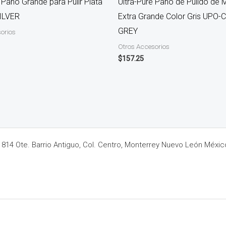
 Paño Grande para Pulir Plata
Ultra-Pure Paño de Pulido de M
ILVER
Extra Grande Color Gris UPO-
GREY
orios
Otros Accesorios
$
157.25
14 Ote. Barrio Antiguo, Col. Centro, Monterrey Nuevo León Méxic