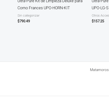
Ultra-Pure Kit de Limpieza Deluxe para
Ultra-Pure
Corno Frances UPO-HORN-KIT
UPO-LG-S
Sin categorizar
Otros Acces
$
790.49
$
157.25
Matamoros 8