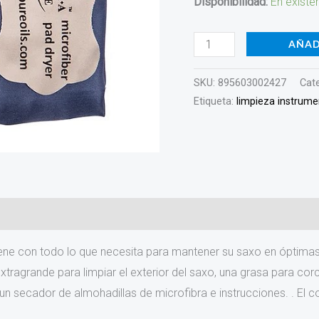
Disponibilidad:
En existe
TENOR
cantidad
AÑAD
SKU:
895603002427
Cat
Etiqueta:
limpieza instrum
)
 viene con todo lo que necesita para mantener su saxo en óptima
ragrande para limpiar el exterior del saxo, una grasa para corc
s, un secador de almohadillas de microfibra e instrucciones. . El 