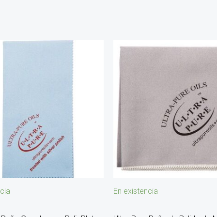
cia
En existencia