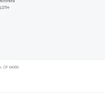
icrofibra
CLOTH-
o. CP. 64000