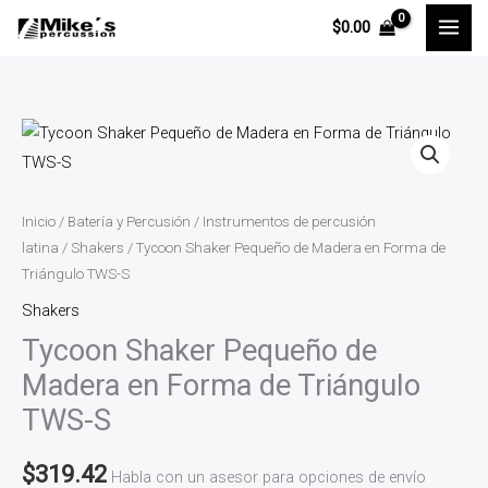
Ir
$
0.00
al
contenido
Tycoon
Shaker
Pequeño
de
Inicio
/
Batería y Percusión
/
Instrumentos de percusión
Madera
latina
/
Shakers
/ Tycoon Shaker Pequeño de Madera en Forma de
Triángulo TWS-S
en
Forma
Shakers
de
Tycoon Shaker Pequeño de
Triángulo
Madera en Forma de Triángulo
TWS-
TWS-S
S
cantidad
$
319.42
Habla con un asesor para opciones de envío